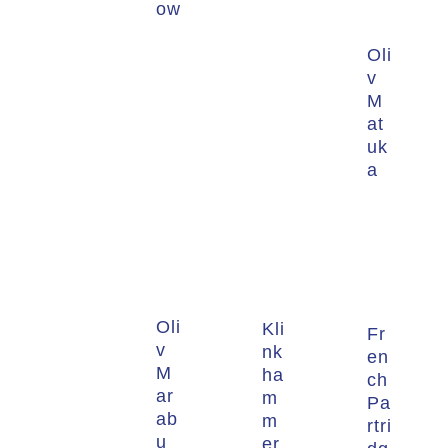
ow
Oli
v
M
at
uk
a
Oli
Kli
Fr
v
nk
en
M
ha
ch
ar
m
Pa
ab
m
rtri
u
er