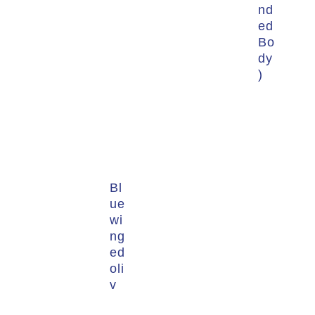
nd
ed
Bo
dy
)
Bl
ue
wi
ng
ed
oli
v