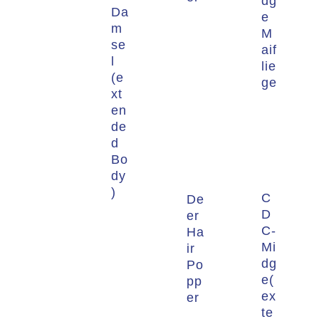
dg
Da
e
m
M
se
aif
l
lie
(e
ge
xt
en
de
d
Bo
dy
)
C
De
D
er
C-
Ha
Mi
ir
dg
Po
e(
pp
ex
er
te