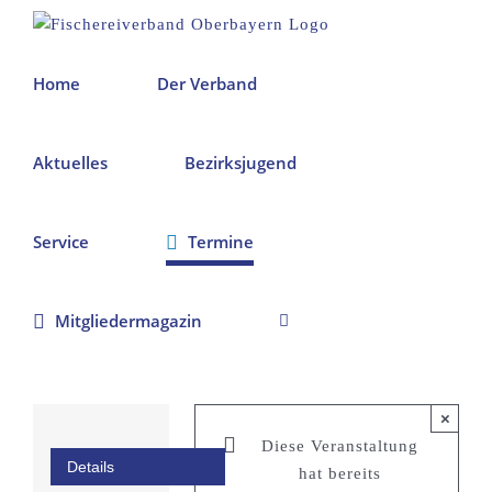
Zum
Inhalt
springen
Home
Der Verband
Aktuelles
Bezirksjugend
Service
Termine
Mitgliedermagazin
LFV-
×
Diese Veranstaltung
Presseseminar
Details
hat bereits