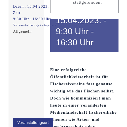
zu Gast in
stattgefunden.
Datum:
15.04.2023.
Nürnberg
Zeit:
15.04.2023. -
9:30 Uhr - 16:30 Uhr
Veranstaltungskategorie:
9:30 Uhr
-
Allgemein
16:30 Uhr
Eine erfolgreiche
Öffentlichkeitsarbeit ist für
Fischereivereine fast genauso
wichtig wie das Fischen selbst.
Doch wie kommuniziert man
heute in einer veränderten
Medienlandschaft fischereiliche
Themen wie Arten- und
Veranstaltungsort
Gewässerschutz oder