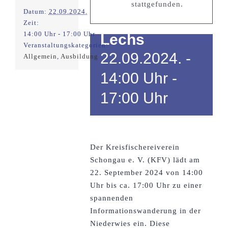
Informationswan
stattgefunden.
Datum:
22.09.2024.
zur Renaturierun
Zeit:
14:00 Uhr - 17:00 Uhr
Lechs
Veranstaltungskategorien:
22.09.2024. -
Allgemein
,
Ausbildung
14:00 Uhr
-
17:00 Uhr
Der Kreisfischereiverein
Schongau e. V. (KFV) lädt am
22. September 2024 von 14:00
Uhr bis ca. 17:00 Uhr zu einer
spannenden
Informationswanderung in der
Niederwies ein.
Diese