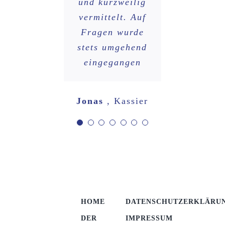
und kurzweilig
des Vortrages
auch sehr
trockenen
vermittelt. Auf
Inhalt auch
kompetent
Fragen wurde
beantwortet
sehr
Christian
Kassier
stets umgehend
kurzweilig ;)
wurden.
eingegangen
Corinna
Petra
Kassierin
Kassierin
Jonas
,
Kassier
HOME
DATENSCHUTZERKLÄRU
DER
IMPRESSUM