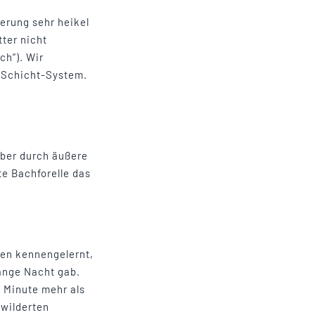
erung sehr heikel
tter nicht
ch“). Wir
3-Schicht-System.
aber durch äußere
e Bachforelle das
hen kennengelernt,
ange Nacht gab.
e Minute mehr als
ewilderten