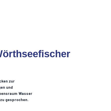
Wörthseefischer
cken zur
gen und
Lebensraum Wasser
azu gesprochen.