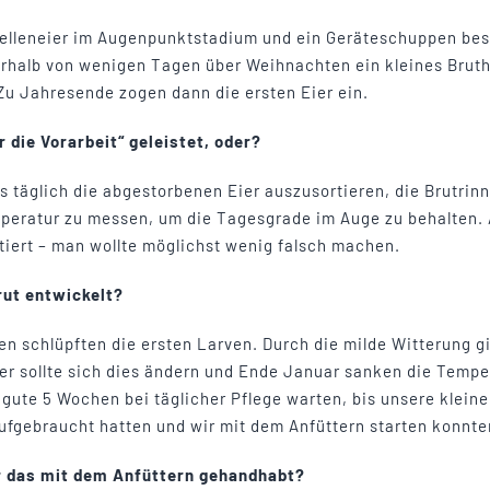
elleneier im Augenpunktstadium und ein Geräteschuppen best
erhalb von wenigen Tagen über Weihnachten ein kleines Brut
u Jahresende zogen dann die ersten Eier ein.
r die Vorarbeit“ geleistet, oder?
es täglich die abgestorbenen Eier auszusortieren, die Brutrin
peratur zu messen, um die Tagesgrade im Auge zu behalten. 
iert – man wollte möglichst wenig falsch machen.
rut entwickelt?
n schlüpften die ersten Larven. Durch die milde Witterung gi
der sollte sich dies ändern und Ende Januar sanken die Tempe
gute 5 Wochen bei täglicher Pflege warten, bis unsere kleine
ufgebraucht hatten und wir mit dem Anfüttern starten konnte
r das mit dem Anfüttern gehandhabt?