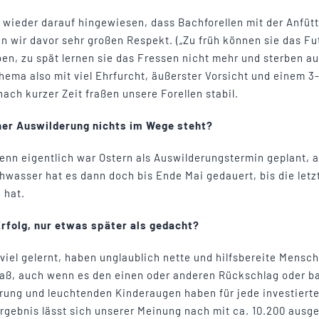
wieder darauf hingewiesen, dass Bachforellen mit der Anfütt
n wir davor sehr großen Respekt. („Zu früh können sie das Fu
en, zu spät lernen sie das Fressen nicht mehr und sterben au
ema also mit viel Ehrfurcht, äußerster Vorsicht und einem 
nach kurzer Zeit fraßen unsere Forellen stabil.
ner Auswilderung nichts im Wege steht?
enn eigentlich war Ostern als Auswilderungstermin geplant, 
asser hat es dann doch bis Ende Mai gedauert, bis die letzt
 hat.
Erfolg, nur etwas später als gedacht?
 viel gelernt, haben unglaublich nette und hilfsbereite Mensc
Spaß, auch wenn es den einen oder anderen Rückschlag oder b
erung und leuchtenden Kinderaugen haben für jede investiert
rgebnis lässt sich unserer Meinung nach mit ca. 10.200 ausg