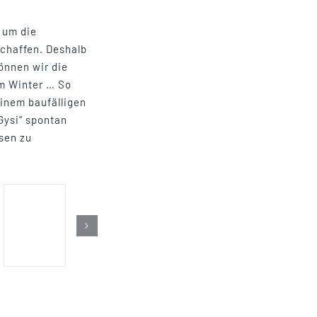
 um die
chaffen. Deshalb
önnen wir die
m Winter … So
einem baufälligen
Gysi“ spontan
ssen zu